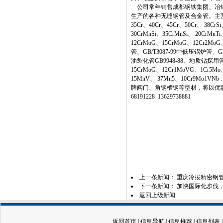
公司常年销售成都钢铁集团、冶钢
生产的各种无缝钢管及合金管。主营材质：20
35Cr、40Cr、45Cr、50Cr、 38Cr
30CrMnSi、35CrMnSi、 20CrMn
12CrMoG、15CrMoG、12Cr2MoG
管、GB/T3087-99中低压锅炉管、G
油裂化管GB9948-88、地质钻探用管
15CrMoG、12Cr1MoVG、1Cr5Mo
15MnV、 37Mn5、10Cr9Mo1V
牌阀门、角钢槽钢等型材，将以优惠
68191228 13629738881
上一条新闻：
重庆冷拔精密钢
下一条新闻：
加快国际化步伐
返回上级新闻
返回首页
|
信息导航
|
信息推荐
|
信息列表