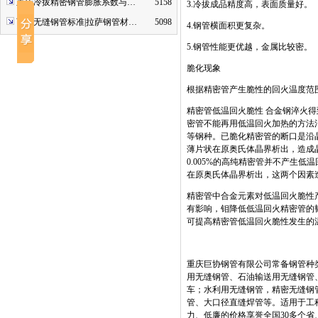
重庆冷拔精密钢管膨胀系数与…
5158
3.
冷拔成品精度高，表面质量好。
西藏无缝钢管标准|拉萨钢管材…
5098
4.
钢管横面积更复杂。
5.
钢管性能更优越，金属比较密。
脆化现象
根据精密管产生脆性的回火温度范
精密管低温回火脆性
合金钢淬火得
密管不能再用低温回火加热的方法
等钢种。已脆化精密管的断口是沿
薄片状在原奥氏体晶界析出，造成
0.005%
的高纯精密管并不产生低温
在原奥氏体晶界析出，这两个因素
精密管中合金元素对低温回火脆性
有影响，钼降低低温回火精密管的
可提高精密管低温回火脆性发生的
重庆巨协钢管有限公司常备钢管种类
用无缝钢管、石油输送用无缝钢管
车；水利用无缝钢管，精密无缝钢
管、大口径直缝焊管等。适用于工
力、低廉的价格享誉全国30多个