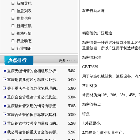
新闻导航
双击自动滚屏
信息列表
推荐信息
新闻资讯
精密管的广泛用途
价格行情
行业动态
精密管是一种通过冷拔或冷轧工艺
重量较轻，所以广泛用于制造精密
行业知识
精密管标准
热点排行
更多>>>>
GB/T3639
重庆无缝钢管的金相组织分析…
5482
用于制造机械结构、液压设备、汽
重庆钢管几何尺寸精度和外形…
5459
常用材质
关于重庆合金管纯化氢原理的…
5390
常用材质为
10#
、
20#
、
35#
、
45#
、
2
重庆合金管理论计算公式及主…
5384
精密管特点
重庆锅炉管采用的钢号有哪些…
5365
特点
重庆合金管的执行标准及其相…
5300
1.
外径更小。
重庆钢管抗拉强度与屈服点的…
5298
我公司销售的重庆合金管有哪…
5207
2.
精度高可做小批量生产。