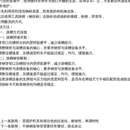
行业的发展中，使用镀锌管来作为我们大棚的支架，应用非常广泛，大多数农民朋友
常维护：
首先利用溶剂清洗钢材表面，把表面的有机物去除，
然后使用工具除锈（钢丝刷）去除松动或倾斜的规模，铁锈，焊渣等，
使用酸洗的方式。
决方法：
一、滚槽方式连接
一）滚槽焊缝开裂：
.将管口压槽部分的内壁焊筋磨平，减少滚槽阻力。
.调整钢管与滚槽设备的轴心，并要求钢管与滚槽设备水平。
.调整压槽速度，压槽成型时长不能超过规定，均匀、缓慢施力。
二）滚槽钢管断裂：
.将钢管管口压槽部分内壁焊筋磨平，减少滚槽阻力。
.调整钢管与滚槽设备的轴心，要求钢管与滚槽设备水平。
.调整压槽速度，压槽速度不能超过规定，均匀、缓慢施力。
.检查滚槽设备的支撑辊与压力辊的宽度和型号，是否存在两辊尺寸不相匹配而造成咬
.用游标卡尺检查钢管的沟槽是否规定。
上一条新闻：
景观护栏具有很出色的抗老化，耐候性，单调特性
下一条新闻：
不锈钢装饰管需要经常擦拭，除去灰尘