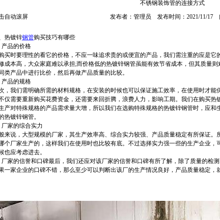
不锈钢装饰管的连接方式
击自动滚屏
发布者：管理员 发布时间：2021/11/17
、热镀锌
钢管
购买技巧有哪些
、产品的价格
购买时要理性的看它的价格，不应一味追求贵的或便宜的产品，我们需注重的应是它
修成本高，大众家庭难以承担;而价格低的热镀锌钢管虽能有效节省成本，但其质量则
同类产品中进行比价，然后再做产品质量的比较。
、产品的规格
次，我们需明确所需的材料规格，在安装的时候也可以保证施工效率，在使用时才能
不仅需要重新购买花费资金，还需要来回折腾，浪费人力，影响工期。我们在购买热
生产对特殊规格的产品需求量大增，所以我们在选购特殊规格的热镀锌钢管时，应和
的热镀锌钢管。
、厂家的综合实力
般来说，大型规模的厂家，其生产效率高、综合实力较强、产品质量稳定有所保证。
哪个厂家生产的，这样我们在使用时也比较有底。不过选择实力强一些的生产企业，
候也应考虑进去。
、厂家的信誉和口碑最后，我们还应对该厂家的信誉和口碑有所了解，除了质量的检
果一家企业的口碑不错，那么至少可以判断出该厂的生产情况良好，产品质量稳定，