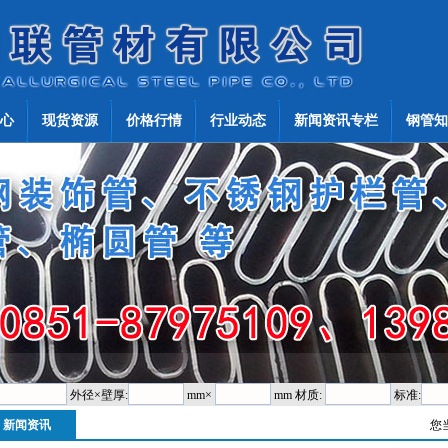
心
现货资源
价格行情
行业动态
新闻资讯专栏
钢管知
外径×壁厚:
mm×
mm 材质:
标准:
新闻资讯
您