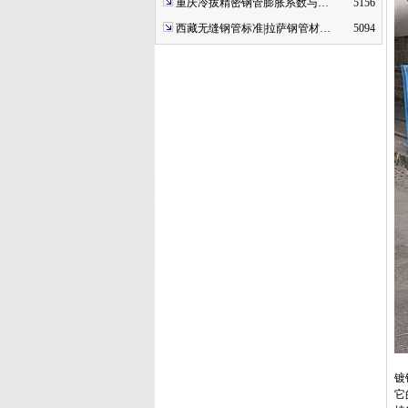
重庆冷拔精密钢管膨胀系数与…
5156
西藏无缝钢管标准|拉萨钢管材…
5094
镀
它