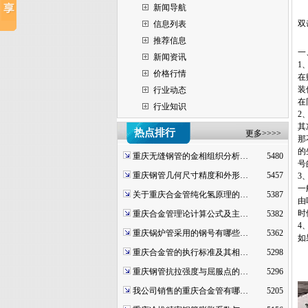
新闻导航
双
信息列表
推荐信息
一
新闻资讯
1
价格行情
在
装
行业动态
在
行业知识
2
其
热点排行
更多>>>>
那
的
重庆无缝钢管的金相组织分析…
5480
号
重庆钢管几何尺寸精度和外形…
5457
3
一
关于重庆合金管纯化氢原理的…
5387
由
时
重庆合金管理论计算公式及主…
5382
4
重庆锅炉管采用的钢号有哪些…
5362
如
重庆合金管的执行标准及其相…
5298
重庆钢管抗拉强度与屈服点的…
5296
我公司销售的重庆合金管有哪…
5205