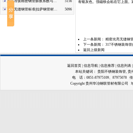
重庆冷拔精密钢管膨胀系数与…
5156
有银灰色。强磁铁会粘在它上面。
西藏无缝钢管标准|拉萨钢管材…
5096
上一条新闻：
精密光亮无缝钢
下一条新闻：
317不锈钢装饰
返回上级新闻
返回首页
|
信息导航
|
信息推荐
|
信息列表
本站关键词：
贵阳不锈钢装饰管
,
贵
电 话：0851-87975109、87975078 传
Copyright 贵州华冶钢联管材有限公