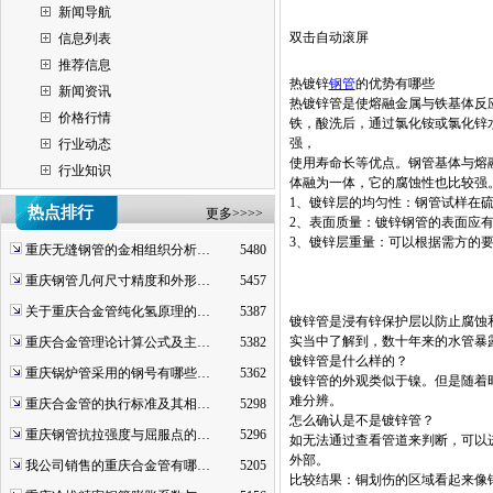
新闻导航
双击自动滚屏
信息列表
推荐信息
热镀锌
钢管
的优势有哪些
新闻资讯
热镀锌管是使熔融金属与铁基体反
价格行情
铁，酸洗后，通过氯化铵或氯化锌
强，
行业动态
使用寿命长等优点。钢管基体与熔
行业知识
体融为一体，它的腐蚀性也比较强
1、镀锌层的均匀性：钢管试样在硫
热点排行
更多>>>>
2、表面质量：镀锌钢管的表面应
3、镀锌层重量：可以根据需方的要
重庆无缝钢管的金相组织分析…
5480
重庆钢管几何尺寸精度和外形…
5457
关于重庆合金管纯化氢原理的…
5387
镀锌管是浸有锌保护层以防止腐蚀
实当中了解到，数十年来的水管暴
重庆合金管理论计算公式及主…
5382
镀锌管是什么样的？
重庆锅炉管采用的钢号有哪些…
5362
镀锌管的外观类似于镍。但是随着
难分辨。
重庆合金管的执行标准及其相…
5298
怎么确认是不是镀锌管？
重庆钢管抗拉强度与屈服点的…
5296
如无法通过查看管道来判断，可以
外部。
我公司销售的重庆合金管有哪…
5205
比较结果：铜划伤的区域看起来像