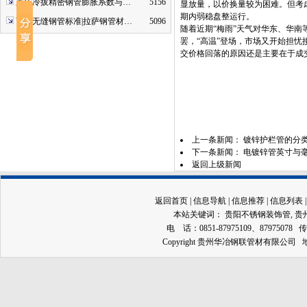
重庆冷拔精密钢管膨胀系数与…
5156
显放量，以价换量较为困难。但考
期内弱稳盘整运行。
西藏无缝钢管标准|拉萨钢管材…
5096
随着近期“梅雨”天气对华东、华南
罢，“高温”登场，市场又开始担忧
交价格回落的原因还是主要在于成
上一条新闻：
镀锌护栏管的分类
下一条新闻：
电镀锌管英寸与
返回上级新闻
返回首页
|
信息导航
|
信息推荐
|
信息列表
本站关键词：
贵阳不锈钢装饰管
,
贵
电 话：0851-87975109、87975078 传
Copyright 贵州华冶钢联管材有限公