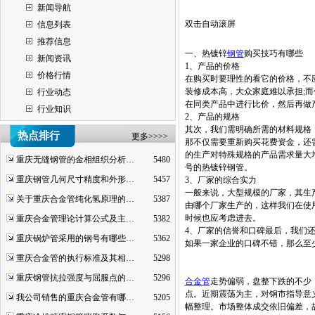
新闻导航
双击自动滚屏
信息列表
推荐信息
一、热镀锌
钢管
购买技巧有哪些
新闻资讯
1、产品的价格
价格行情
在购买时要理性的看它的价格，不
装修成本高，大众家庭难以承担;
行业动态
在同类产品中进行比价，然后再做
行业知识
2、产品的规格
其次，我们需明确所需的材料规格
热点排行
更多>>>>
那不仅需要重新购买花费资金，还
的生产对特殊规格的产品需求量大
重庆无缝钢管的金相组织分析…
5480
号的热镀锌钢管。
重庆钢管几何尺寸精度和外形…
5457
3、厂家的综合实力
一般来说，大型规模的厂家，其生
关于重庆合金管纯化氢原理的…
5387
由哪个厂家生产的，这样我们在使
时候也应考虑进去。
重庆合金管理论计算公式及主…
5382
4、厂家的信誉和口碑最后，我们
重庆锅炉管采用的钢号有哪些…
5362
如果一家企业的口碑不错，那么至
重庆合金管的执行标准及其相…
5298
重庆钢管抗拉强度与屈服点的…
5296
合金管
走势偏弱，盘整下跌的不少
点。近期震荡为主，对钢市指导意
我公司销售的重庆合金管有哪…
5205
幅整理。市场整体成交依旧偏差，