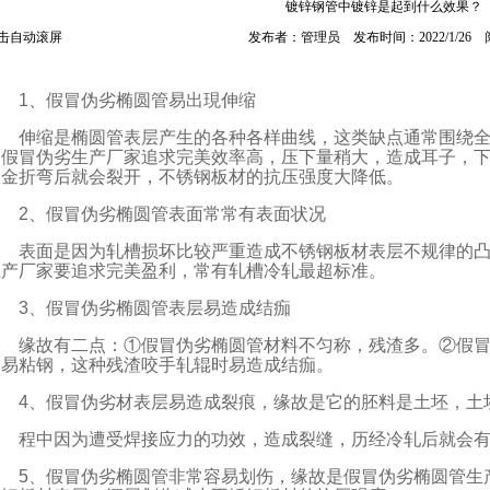
镀锌钢管中镀锌是起到什么效果？
击自动滚屏
发布者：管理员 发布时间：2022/1/26
1、假冒伪劣椭圆管易出現伸缩
伸缩是椭圆管表层产生的各种各样曲线，这类缺点通常围绕
为假冒伪劣生产厂家追求完美效率高，压下量稍大，造成耳子，
钣金折弯后就会裂开，不锈钢板材的抗压强度大降低。
2、假冒伪劣椭圆管表面常常有表面状况
表面是因为轧槽损坏比较严重造成不锈钢板材表层不规律的
生产厂家要追求完美盈利，常有轧槽冷轧最超标准。
3、假冒伪劣椭圆管表层易造成结痂
缘故有二点：①假冒伪劣椭圆管材料不匀称，残渣多。②假
容易粘钢，这种残渣咬手轧辊时易造成结痂。
4、假冒伪劣材表层易造成裂痕，缘故是它的胚料是土坯，土
程中因为遭受焊接应力的功效，造成裂缝，历经冷轧后就会
5、假冒伪劣椭圆管非常容易划伤，缘故是假冒伪劣椭圆管生