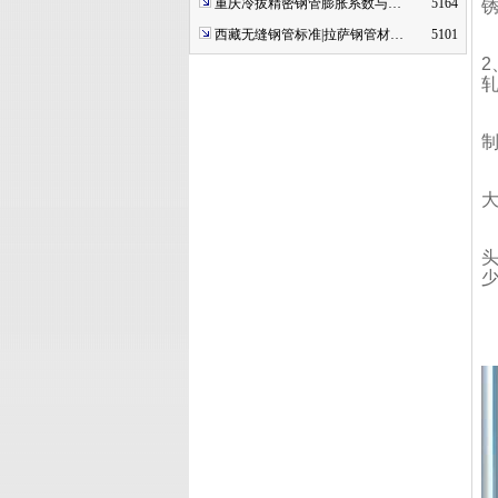
重庆冷拔精密钢管膨胀系数与…
5164
西藏无缝钢管标准|拉萨钢管材…
5101