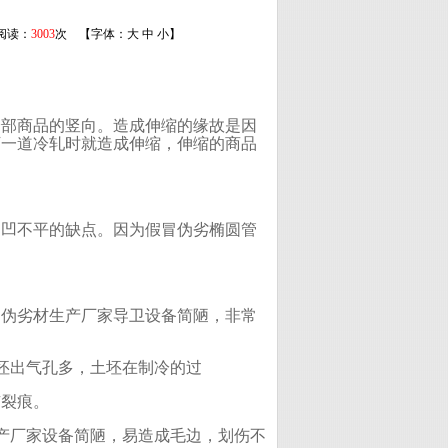
 阅读：
3003
次 【字体：
大
中
小
】
全部商品的竖向。造成伸缩的缘故是因
下一道冷轧时就造成伸缩，伸缩的商品
凸凹不平的缺点。因为假冒伪劣椭圆管
冒伪劣材生产厂家导卫设备简陋，非常
坯出气孔多，土坯在制冷的过
有裂痕。
产厂家设备简陋，易造成毛边，划伤不