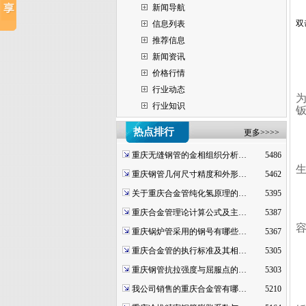
新闻导航
双
信息列表
推荐信息
新闻资讯
价格行情
行业动态
行业知识
热点排行
更多>>>>
重庆无缝钢管的金相组织分析…
5486
重庆钢管几何尺寸精度和外形…
5462
关于重庆合金管纯化氢原理的…
5395
重庆合金管理论计算公式及主…
5387
重庆锅炉管采用的钢号有哪些…
5367
重庆合金管的执行标准及其相…
5305
重庆钢管抗拉强度与屈服点的…
5303
我公司销售的重庆合金管有哪…
5210