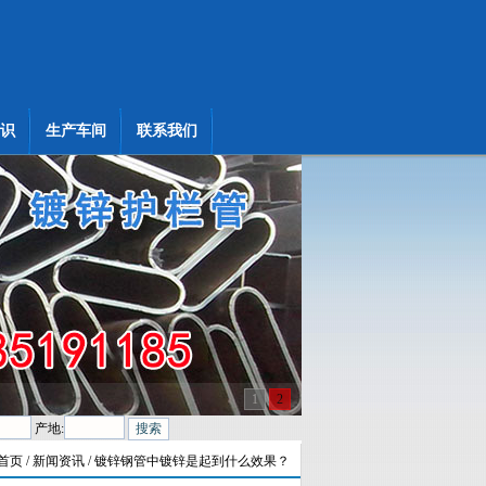
识
生产车间
联系我们
1
2
产地:
首页
/ 新闻资讯 / 镀锌钢管中镀锌是起到什么效果？