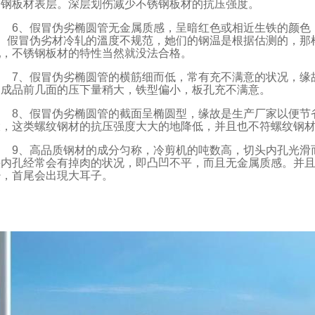
锈钢板材表层。深层划伤减少不锈钢板材的抗压强度。
6、假冒伪劣椭圆管无金属质感，呈暗红色或相近生铁的颜色
2、假冒伪劣材冷轧的溫度不规范，她们的钢温是根据估测的，那
轧，不锈钢板材的特性当然就没法合格。
7、假冒伪劣椭圆管的横筋细而低，常有充不满意的状况，缘
制成品前几面的压下量稍大，铁型偏小，板孔充不满意。
8、假冒伪劣椭圆管的截面呈椭圆型，缘故是生产厂家以便节
大，这类螺纹钢材的抗压强度大大的地降低，并且也不符螺纹钢
9、高品质钢材的成分匀称，冷剪机的吨数高，切头内孔光滑
头内孔经常会有掉肉的状况，即凸凹不平，而且无金属质感。并
少，首尾会出現大耳子。