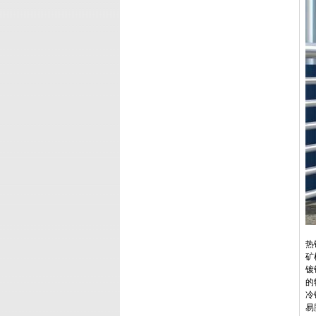
热
矿
镀
的
冷
易