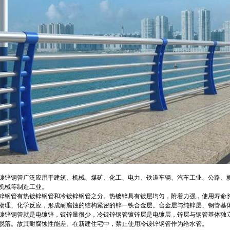
镀锌钢管广泛应用于建筑、机械、煤矿、化工、电力、铁道车辆、汽车工业、公路、
机械等制造工业。
锌钢管有热镀锌钢管和冷镀锌钢管之分。热镀锌具有镀层均匀，附着力强，使用寿命长
物理、化学反应，形成耐腐蚀的结构紧密的锌一铁合金层。合金层与纯锌层、钢管基
镀锌钢管就是电镀锌，镀锌量很少，冷镀锌钢管镀锌层是电镀层，锌层与钢管基体独
脱落。故其耐腐蚀性能差。在新建住宅中，禁止使用冷镀锌钢管作为给水管。