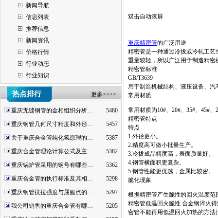
新闻导航
双击自动滚屏
信息列表
推荐信息
新闻资讯
重庆精密管
的广泛用途
精密管是一种通过冷拔或冷轧工艺生
价格行情
重量较轻，所以广泛用于制造精密
行业动态
精密管标准
行业知识
GB/T3639
用于制造机械结构、液压设备、汽
热点排行
更多>>>>
常用材质
常用材质为10#、20#、35#、45#、2
重庆无缝钢管的金相组织分析…
5480
精密管特点
重庆钢管几何尺寸精度和外形…
5457
特点
1.外径更小。
关于重庆合金管纯化氢原理的…
5387
2.精度高可做小批量生产。
重庆合金管理论计算公式及主…
5382
3.冷拔成品精度高，表面质量好。
4.钢管横面积更复杂。
重庆锅炉管采用的钢号有哪些…
5362
5.钢管性能更优越，金属比较密。
重庆合金管的执行标准及其相…
5298
脆化现象
重庆钢管抗拉强度与屈服点的…
5297
根据精密管产生脆性的回火温度范
精密管低温回火脆性 合金钢淬火得
我公司销售的重庆合金管有哪…
5205
密管不能再用低温回火加热的方法消除