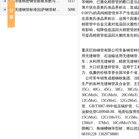
重庆冷拔精密钢管膨胀系数与…
5157
等钢种。已脆化精密管的断口是沿
薄片状在原奥氏体晶界析出，造成
西藏无缝钢管标准|拉萨钢管材…
5096
0.005%的高纯精密管并不产生
在原奥氏体晶界析出，这两个因素
精密管中合金元素对低温回火脆性
有影响，钼降低低温回火精密管的
可提高精密管低温回火脆性发生的
重庆巨协钢管有限公司常备钢管种类
用无缝钢管、石油输送用无缝钢管
车；水利用无缝钢管，精密无缝钢
管、大口径直缝焊管等。适用于工
力、低廉的价格享誉全国30多个
公司常年销售成都钢铁集团、冶钢
生产的各种无缝钢管及合金管。主营材质：20
35Cr、40Cr、45Cr、50Cr、 38Cr
30CrMnSi、35CrMnSi、 20CrMn
12CrMoG、15CrMoG、12Cr2MoG
管、GB/T3087-99中低压锅炉管、G
油裂化管GB9948-88、地质钻探用管
15CrMoG、12Cr1MoVG、1Cr5Mo
15MnV、 37Mn5、10Cr9Mo1V
牌阀门、角钢槽钢等型材，将以优惠
68191228 13629738881