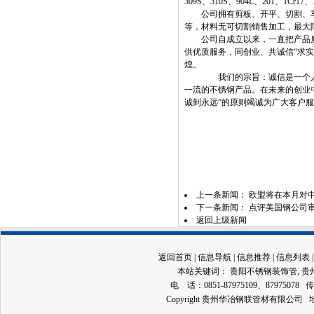
309S、310S、904L、201、1C
公司拥有剪板、开平、切割、车
等，材料无可切割销售加工，最大
公司自成立以来，一直把产品质
供优质服务，同创业、共诚信“求
煌。
我们的宗旨：诚信是一个人的立
一流的不锈钢产品。在未来的创业
诚到永远”的原则竭诚为广大客户
上一条新闻：
欧盟将在本月对
下一条新闻：
点评美国钢公司
返回上级新闻
返回首页
|
信息导航
|
信息推荐
|
信息列表
本站关键词：
贵阳不锈钢装饰管
,
贵
电 话：0851-87975109、87975078 传
Copyright 贵州华冶钢联管材有限公