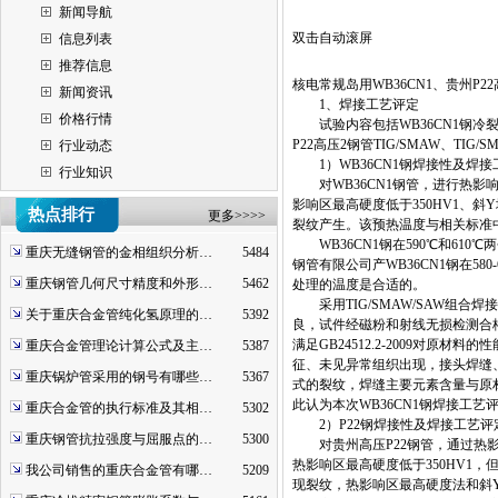
新闻导航
双击自动滚屏
信息列表
推荐信息
核电常规岛用WB36CN1、贵州
新闻资讯
1、焊接工艺评定
价格行情
试验内容包括WB36CN1钢冷裂纹
P22高压2钢管TIG/SMAW、TI
行业动态
1）WB36CN1钢焊接性及焊接
行业知识
对WB36CN1钢管，进行热影响
影响区最高硬度低于350HV1、斜
热点排行
更多>>>>
裂纹产生。该预热温度与相关标准中推
WB36CN1钢在590℃和61
重庆无缝钢管的金相组织分析…
5484
钢管有限公司产WB36CN1钢在5
重庆钢管几何尺寸精度和外形…
5462
处理的温度是合适的。
采用TIG/SMAW/SAW组合
关于重庆合金管纯化氢原理的…
5392
良，试件经磁粉和射线无损检测合
满足GB24512.2-2009对原
重庆合金管理论计算公式及主…
5387
征、未见异常组织出现，接头焊缝、热
重庆锅炉管采用的钢号有哪些…
5367
式的裂纹，焊缝主要元素含量与原材料
此认为本次WB36CN1钢焊接工艺
重庆合金管的执行标准及其相…
5302
2）P22钢焊接性及焊接工艺评
重庆钢管抗拉强度与屈服点的…
5300
对贵州高压P22钢管，通过热影
热影响区最高硬度低于350HV1，
我公司销售的重庆合金管有哪…
5209
现裂纹，热影响区最高硬度法和斜Y