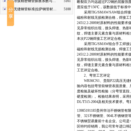
重庆冷拔精密钢管膨胀系数与…
5161
断裂应力均远超过P22钢的屈服强
度应低于150℃，该数据低于标准中
西藏无缝钢管标准|拉萨钢管材…
5100
采用TIG/SMAW/SAW组合
磁粉和射线无损检测合格，焊接工
24512.2-2009对原材料的性
见异常组织出现，接头焊缝、热影响区
纹，焊缝主要元素含量与原材料相当，
本次P22钢焊接工艺评定合格。
采用TIG/SMAW组合手工焊接
磁粉和射线无损检测合格，焊接工
24512.2-2009对原材料的性
见异常组织出现，接头焊缝、热影响区
纹，焊缝主要元素含量与原材料相当，
工艺评定合格。
2、弯管工艺评定
WB36CN1、贵阳P22高压无缝钢管按照
验内容包括弯管前钢管表面质量、
度检验及破坏性检验（分弯管直段
硬度检测）。检验结果表明，采用拟
DL/T515-2004及相关技术要求
13985191185贵州华冶不锈钢管
管、321不锈钢管、904L不锈
不锈钢贸易量前十名企业。公司是
区特约经销商，我公司常年进口韩国浦