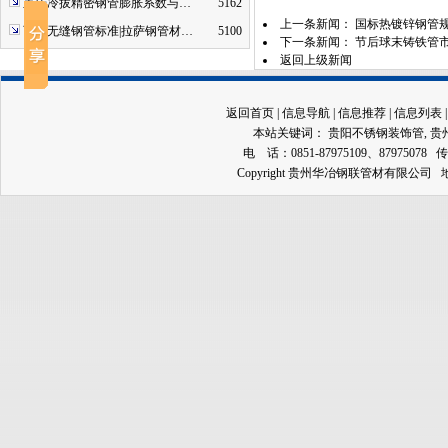
重庆冷拔精密钢管膨胀系数与…
5162
上一条新闻：
国标热镀锌钢管
西藏无缝钢管标准|拉萨钢管材…
5100
下一条新闻：
节后球末铸铁管
返回上级新闻
返回首页
|
信息导航
|
信息推荐
|
信息列表
本站关键词：
贵阳不锈钢装饰管
,
贵
电 话：0851-87975109、87975078 传
Copyright 贵州华冶钢联管材有限公