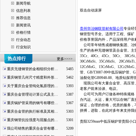
新闻导航
双击自动滚屏
信息列表
推荐信息
新闻资讯
贵州华冶钢联管材有限公司
专业经
价格行情
钢管型号齐全。适用于工程、煤矿
价格享誉国内外，产品深得用户依
行业动态
公司常年销售成都钢铁集团、冶钢
行业知识
生产的各种无缝钢管及合金管。主营材质：20
35Cr、40Cr、45Cr、50Cr、 38Cr
热点排行
更多>>>>
30CrMnSi、35CrMnSi、 20CrMn
12CrMoG、15CrMoG、12Cr2MoG
重庆无缝钢管的金相组织分析…
5485
管、GB/T3087-99中低压锅炉管、G
重庆钢管几何尺寸精度和外形…
5462
油裂化管GB9948-88、地质钻探用管Y
现我公司有大量合金管、高压管、
关于重庆合金管纯化氢原理的…
5393
老客户前来洽谈、电议。
公司可为用户订做各种特殊规格，
重庆合金管理论计算公式及主…
5387
办汽运、火运，量大可以在钢厂直
重庆锅炉管采用的钢号有哪些…
5367
保证，合理的价格，优质的服务，
拼搏，进取，在此对多年来支持我
重庆合金管的执行标准及其相…
5303
重庆钢管抗拉强度与屈服点的…
5301
贵阳3259mm中低压锅炉管贵阳
我公司销售的重庆合金管有哪…
5209