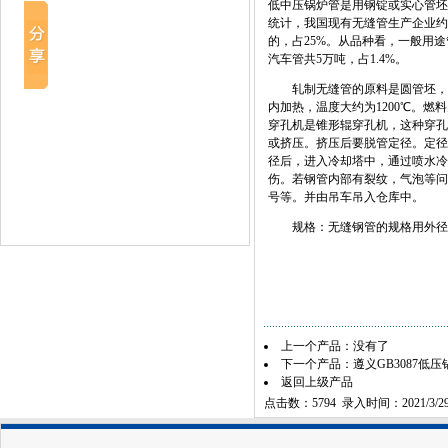
低中压锅炉管是用钢锭或实心管坯
统计，我国现有无缝管生产企业约240
的，占25%。从品种看，一般用途管
汽车管共5万吨，占1.4%。
轧制无缝管的原料是圆管坯，圆
内加热，温度大约为1200℃。
穿孔机是锥形辊穿孔机，这种穿孔
或挤压。挤压后要脱管定径。定径
径后，进入冷却塔中，通过喷水冷
伤。若钢管内部有裂纹，气泡等问
号等。并由吊车吊入仓库中。
规格：无缝钢管的规格用外径*
上一个产品：没有了
下一个产品：
遵义GB3087低
返回上级产品
点击数：5794 录入时间：2021/3/2