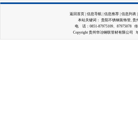
返回首页
|
信息导航
|
信息推荐
|
信息列表
本站关键词：
贵阳不锈钢装饰管
,
贵
电 话：0851-87975109、87975078 传
Copyright 贵州华冶钢联管材有限公